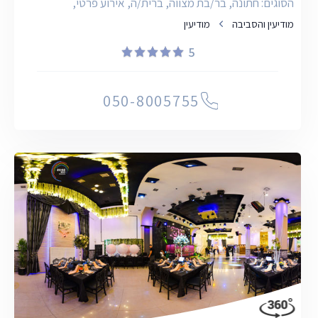
במתחם האירועים. 3. **מידע מקיף**: תמונות, תפריטים,
הסוגים: חתונה, בר/בת מצווה, ברית/ה, אירוע פרטי,
וניווט למקום. 4. **נגישות**: הפורטל הגדול ביותר בישראל
מודיעין והסביבה
מודיעין
לסיורים וירטואליים באולמות אירועים באזור המרכז.
5
יתרונות הסיור הווירטואלי: - צילום אמתי של המתחם -
שילוב רכיבי מולטימדיה - תחושת נוכחות במקום - אפשרות
050-8005755
לבחון את המקום מכל זווית כיצד להשתמש בסיור
הווירטואלי? - גלילה ב-360 מעלות - ניווט בין מתחמים
שונים - אפשרות להתקרב ולהתרחק - ממשק ידידותי
למשתמש במובייל ובמחשב למי מתאימים האולמות והגנים
בזוז 360? - אירועים קטנים (עד 250 אורחים): - חינות -
בר/בת מצווה - ברית/ה - ערבי גיבוש אירועים גדולים (עד
1,000 אורחים): - חתונות - אירועים משפחתיים גדולים -
אירועים עסקיים מה תוכלו לראות בסיורים הווירטואליים? -
מתחמי ישיבה - רחבות ריקודים - גנים לקבלת פנים - ברים
ואזורי משקאות - סוויטות לחתן וכלה זוז 360 לבעלי אולמות