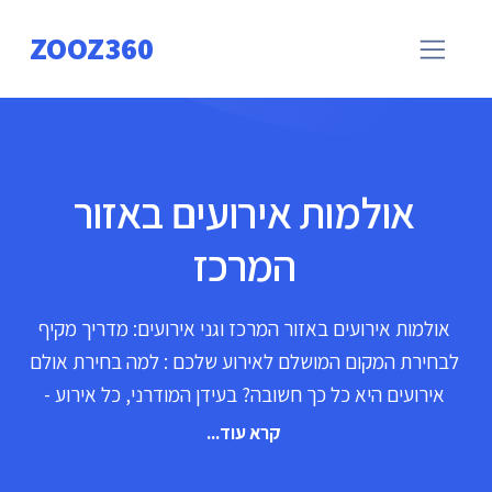
ZOOZ360
אולמות אירועים באזור
המרכז
אולמות אירועים באזור המרכז וגני אירועים: מדריך מקיף
לבחירת המקום המושלם לאירוע שלכם : למה בחירת אולם
אירועים היא כל כך חשובה? בעידן המודרני, כל אירוע -
מחתונה ועד ברית - הופך להפקה מרשימה. בין אם אתם: -
קרא עוד...
זוג המתכנן חתונה - הורים לילד/ה בר/בת מצווה - הורים