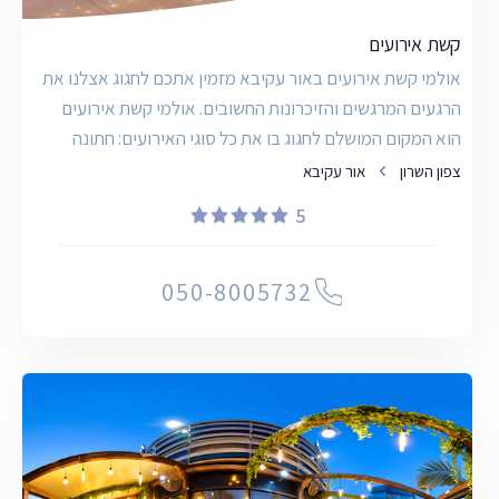
וגני אירועים הצטרפו לפורטל המוביל בישראל והציגו את
המתחם שלכם במציאות מדומה לקהל רחב של לקוחות
קשת אירועים
פוטנציאליים!
אולמי קשת אירועים באור עקיבא מזמין אתכם לחגוג אצלנו את
הרגעים המרגשים והזיכרונות החשובים. אולמי קשת אירועים
הוא המקום המושלם לחגוג בו את כל סוגי האירועים: חתונה
צפון השרון
אור עקיבא
5
050-8005732