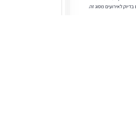
דיוק לאירועים מסוג זה.
ת הנותנת מענה לכל צורך
סרוק אותי!
סרוק את הברקוד של
בישולים איר
ב ייחודי ואתני בשילוב אווירה
הסמארטפון שלך ותוכל לסייר גם 
לשלוח לחבר.
גים חינה, ברית, בריתה, בר/בת
ה ראוי לכם ולאורחיכם ולכן