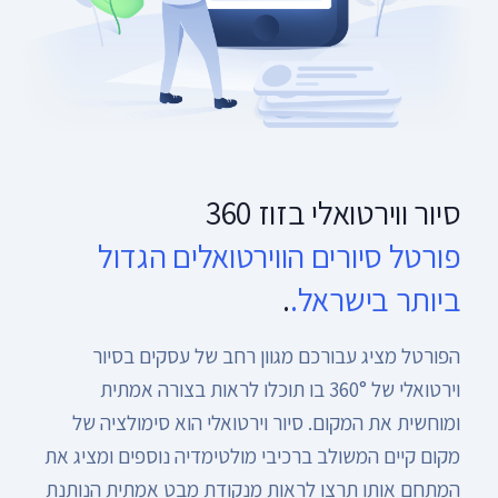
צימרים, לופטים וכל מה שעולה בראשכם ואתם חושבים
שהמקום שלכם ראוי ומיוחד בכדי להציגו בסיור ווירטואלי
של 360 מעלות אז נכנסתם למקום הנכון. מוזמנים
להצטרף אלינו ל זוז 360 ולהיות חלק מפורטל הסיורים
הווירטואליים הגדול בישראל.
סיור ווירטואלי בזוז 360
פורטל סיורים הווירטואלים הגדול
ביותר בישראל.
.
הפורטל מציג עבורכם מגוון רחב של עסקים בסיור
וירטואלי של 360° בו תוכלו לראות בצורה אמתית
ומוחשית את המקום. סיור וירטואלי הוא סימולציה של
מקום קיים המשולב ברכיבי מולטימדיה נוספים ומציג את
המתחם אותו תרצו לראות מנקודת מבט אמתית הנותנת