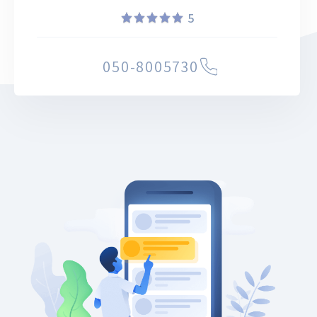
מדברים שלא ראיתם מראש. בפורטל זוז 360 תמצאו מגוון
5
רחב של וילות לנופש, צימרים לזוגות ולמשפחות ומתחמי
אירוח רבים. השימוש בסיור הווירטואלי הסיור הווירטואלי
050-8005730
מציג את המקום אותו תרצו לראות ב 360 מעלות, בסיור
תוכלו לזוז בעזרת החלקת האצבע במכשיר הנייד או
בעזרת לחיצה בעזרת עכבר המחשב. תוכלו לזוז ימינה
ושמאלה, למעלה ולמטה, להתקרב ולהתרחק ולעבור בין
המתחמים השונים בעזרת לחיצה על החיצים וניווט עם החץ
כדי לעבור אל המיקום הבא. הסיור הווירטואלי לפרסום
ושיווק אתר הנופש שלכם. מכיוון שפורטל זוז 360 מציג את
המקומות היפים בארץ בסיור ווירטואלי המקנה חווית צפייה
והתרגשות למשתמשים בו הוא משמש גם כפורטל פרסומי
בעבור אלפי עסקים בישראל המעוניינים להציג את המקום
והמתחם שלהם בצורה הכי אמתית ונכונה. אז אם הנכם
בעלי מתחמי נופש שונים כגון בתי מלון, וילות לאירוח,