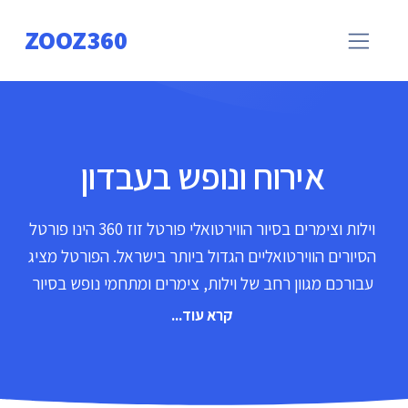
ZOOZ360
אירוח ונופש בעבדון
וילות וצימרים בסיור הווירטואלי פורטל זוז 360 הינו פורטל
הסיורים הווירטואליים הגדול ביותר בישראל. הפורטל מציג
עבורכם מגוון רחב של וילות, צימרים ומתחמי נופש בסיור
פנורמי של 360 מעלות בו תוכלו לראות בצורה אמתית
קרא עוד...
ומוחשית את המקום. סיור ווירטואלי הוא סימולציה של
מיקום קיים המשולב ברכיבי מולטימדיה נוספים ומציג את
המקום אותו תרצו לראות מנקודת מבט אמתית הנותנת